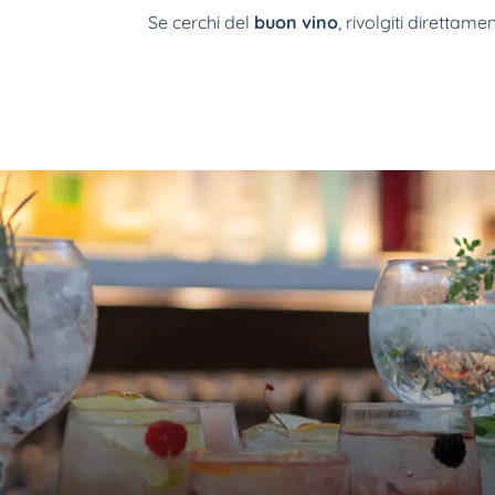
Se cerchi del
buon vino
, rivolgiti direttam