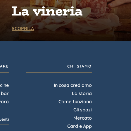
La vineria
SCOPRILA
IARE
CHI SIAMO
cine
In cosa crediamo
l bar
La storia
voro
Come funziona
Gli spazi
Mercato
enti
Card e App