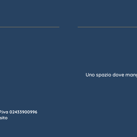
Uno spazio dove mangia
P.iva 02433900996
 sito