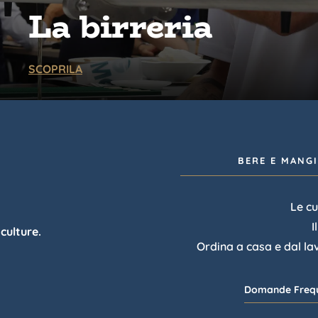
La birreria
SCOPRILA
BERE E MANG
Le cu
I
 culture.
Ordina a casa e dal la
.
Domande Frequ