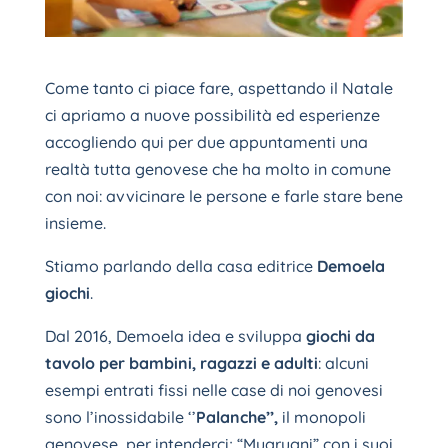
Come tanto ci piace fare, aspettando il Natale
ci apriamo a nuove possibilità ed esperienze
accogliendo qui per due appuntamenti una
realtà tutta genovese che ha molto in comune
con noi: avvicinare le persone e farle stare bene
insieme.
Stiamo parlando della casa editrice
Demoela
giochi
.
Dal 2016, Demoela idea e sviluppa
giochi da
tavolo per bambini, ragazzi e adulti
: alcuni
esempi entrati fissi nelle case di noi genovesi
sono l’inossidabile ‘’
Palanche’’,
il monopoli
genovese, per intenderci; “Mugrugni” con i suoi