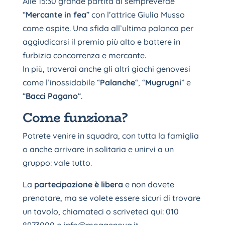
Alle 15:30 grande partita al sempreverde
“
Mercante in fea
” con l’attrice
Giulia Musso
come ospite. Una sfida all’ultima palanca per
aggiudicarsi il premio più alto e battere in
furbizia concorrenza e mercante.
In più, troverai anche gli altri giochi genovesi
come l’inossidabile “
Palanche
“, “
Mugrugni
” e
“
Bacci Pagano
“.
Come funziona?
Potrete venire in squadra, con tutta la famiglia
o anche arrivare in solitaria e unirvi a un
gruppo: vale tutto.
La
partecipazione è libera
e non dovete
prenotare, ma se volete essere sicuri di trovare
un tavolo, chiamateci o scriveteci qui: 010