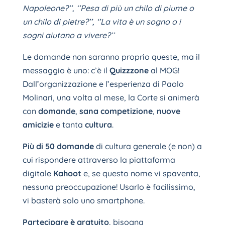
Napoleone?’’, ‘’Pesa di più un chilo di piume o
un chilo di pietre?’’, ‘’La vita è un sogno o i
sogni aiutano a vivere?’’
Le domande non saranno proprio queste, ma il
messaggio è uno: c’è il
Quizzzone
al MOG!
Dall’organizzazione e l’esperienza di Paolo
Molinari, una volta al mese, la Corte si animerà
con
domande
,
sana competizione
,
nuove
amicizie
e tanta
cultura
.
Più di 50 domande
di cultura generale (e non) a
cui rispondere attraverso la piattaforma
digitale
Kahoot
e, se questo nome vi spaventa,
nessuna preoccupazione! Usarlo è facilissimo,
vi basterà solo uno smartphone.
Partecipare è gratuito
, bisogna