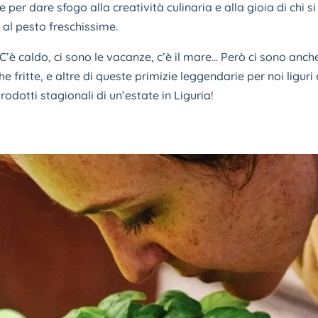
per dare sfogo alla creatività culinaria e alla gioia di chi
 al pesto freschissime.
. C’è caldo, ci sono le vacanze, c’è il mare… Però ci sono anc
ghe fritte, e altre di queste primizie leggendarie per noi ligu
prodotti stagionali di un’estate in Liguria!