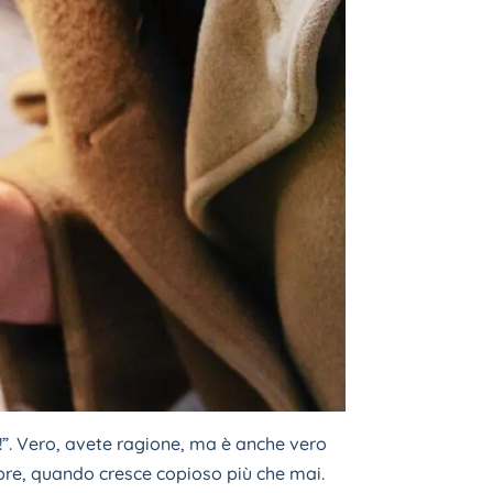
!”. Vero, avete ragione, ma è anche vero
mbre, quando cresce copioso più che mai.